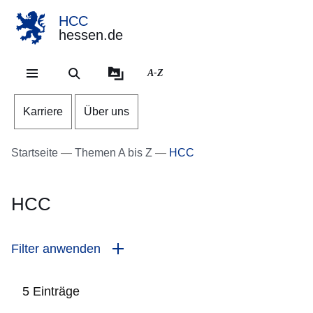
HCC
hessen.de
Direkt zum Kopf der Se
Direkt zum Inhalt
Direkt zum Fuß der Sei
A-Z
Karriere
Über uns
Startseite
Themen A bis Z
HCC
HCC
Filter anwenden
5 Einträge