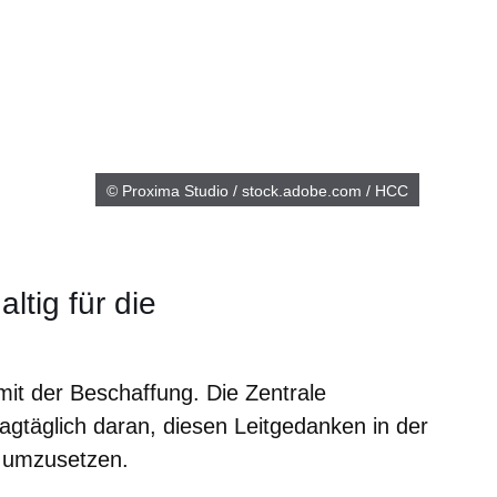
© Proxima Studio / stock.adobe.com / HCC
ltig für die
 mit der Beschaffung. Die Zentrale
agtäglich daran, diesen Leitgedanken in der
d umzusetzen.