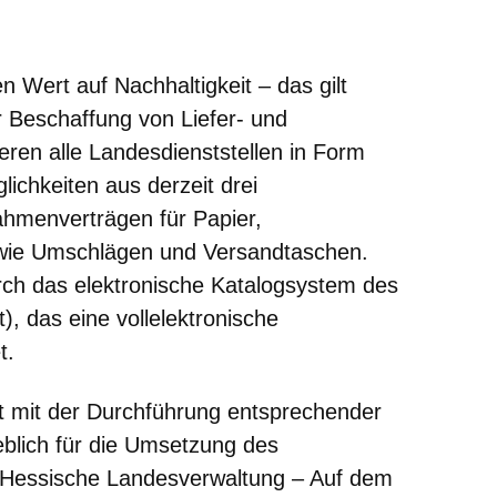
neuen Fenster
inem neuen Fenster
 in einem neuen Fenster
sich in einem neuen Fenster
fnet sich in einem neuen Fenster
 Wert auf Nachhaltigkeit – das gilt
r Beschaffung von Liefer- und
ieren alle Landesdienststellen in Form
lichkeiten aus derzeit drei
ahmenverträgen für Papier,
owie Umschlägen und Versandtaschen.
urch das elektronische Katalogsystem des
 das eine vollelektronische
t.
t mit der Durchführung entsprechender
lich für die Umsetzung des
d Hessische Landesverwaltung – Auf dem