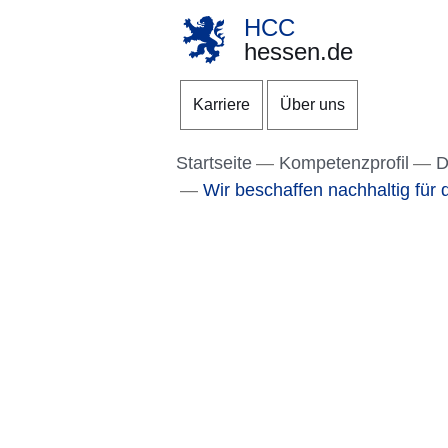
HCC
hessen.de
Direkt zum Kopf der S
Direkt zum Inhalt
Direkt zum Fuß der Se
Karriere
Über uns
Startseite
Kompetenzprofil
D
Wir beschaffen nachhaltig für 