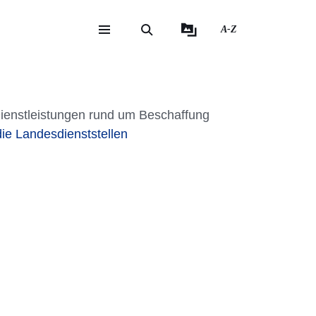
A-Z
eite
ite
ienstleistungen rund um Beschaffung
die Landesdienststellen