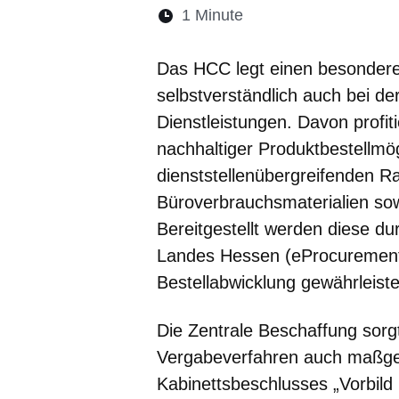
Lesedauer:
1 Minute
Öffnet sich in einem 
Öffnet sich in e
Öffnet sich
Öffnet 
Öf
Das HCC legt einen besonderen
selbstverständlich auch bei de
Dienstleistungen. Davon profit
nachhaltiger Produktbestellmög
dienststellenübergreifenden R
Büroverbrauchsmaterialien s
Bereitgestellt werden diese d
Landes Hessen (eProcurement),
Bestellabwicklung gewährleiste
Die Zentrale Beschaffung sorg
Vergabeverfahren auch maßgeb
Kabinettsbeschlusses „Vorbil