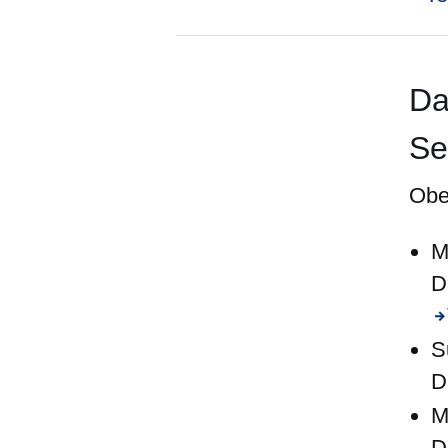
Da
Se
Obe
M
D
S
D
M
D