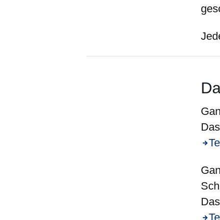
ges
Jede
Da
Gan
Das 
Te
Gan
Schr
Das 
Te