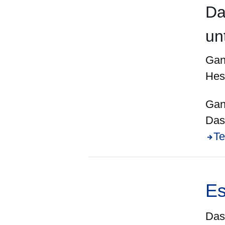
Da
un
Gan
Hes
Gan
Das 
Te
Es
Das 