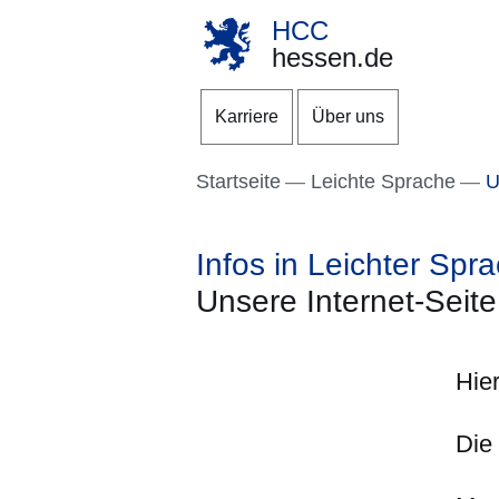
HCC
hessen.de
Direkt zum Kopf der S
Direkt zum Inhalt
Direkt zum Fuß der Se
Karriere
Über uns
Startseite
Leichte Sprache
Un
Infos in Leichter Spr
Unsere Internet-Seite
Hier
Die 