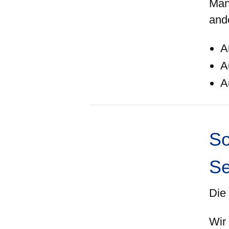
Man
and
A
A
A
So
Se
Die
Wir